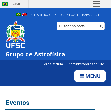
BRASIL
Simplifique!
ACESSIBILIDADE
ALTO CONTRASTE
MAPA DO SITE
Comunica BR
Participe
Acesso à informação
Legislação
0:00
Grupo de Astrofísica
Canais
Área Restrita
Administradores do Site
1:00
MENU
2:00
3:00
Eventos
4:00