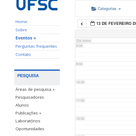
Categorias
6:00
Home
13 DE FEVEREIRO D
7:00
Sobre
Eventos »
Dia inteiro
Perguntas frequentes
8:00
Contato
9:00
PESQUISA
10:00
Áreas de pesquisa »
Pesquisadores
11:00
Alunos
Publicações »
12:00
Laboratórios
Oportunidades