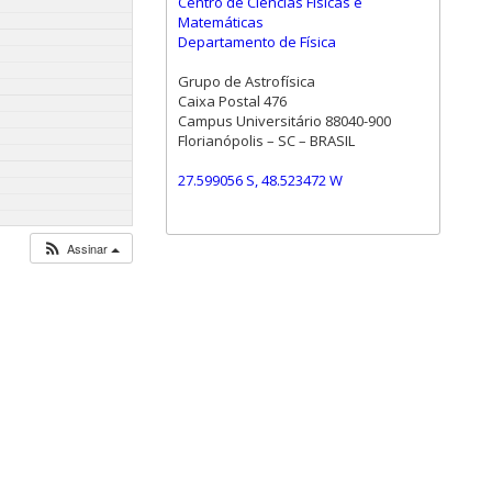
Centro de Ciências Físicas e
Matemáticas
Departamento de Física
Grupo de Astrofísica
Caixa Postal 476
Campus Universitário 88040-900
Florianópolis – SC – BRASIL
27.599056 S, 48.523472 W
Assinar