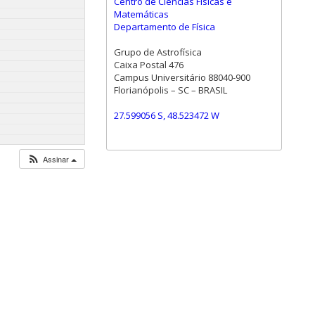
Centro de Ciências Físicas e
Matemáticas
Departamento de Física
Grupo de Astrofísica
Caixa Postal 476
Campus Universitário 88040-900
Florianópolis – SC – BRASIL
27.599056 S, 48.523472 W
Assinar