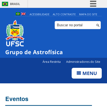
BRASIL
Simplifique!
ACESSIBILIDADE
ALTO CONTRASTE
MAPA DO SITE
Comunica BR
Participe
Acesso à informação
Legislação
Grupo de Astrofísica
Canais
Área Restrita
Administradores do Site
MENU
Eventos