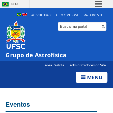
BRASIL
Simplifique!
ACESSIBILIDADE
ALTO CONTRASTE
MAPA DO SITE
Comunica BR
Participe
Acesso à informação
Legislação
Grupo de Astrofísica
Canais
Área Restrita
Administradores do Site
MENU
Eventos