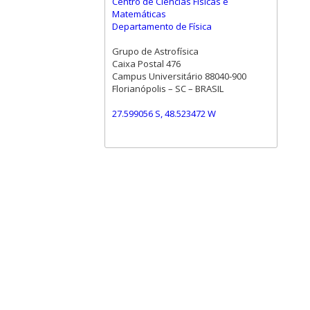
Centro de Ciências Físicas e
Matemáticas
Departamento de Física
Grupo de Astrofísica
Caixa Postal 476
Campus Universitário 88040-900
Florianópolis – SC – BRASIL
27.599056 S, 48.523472 W