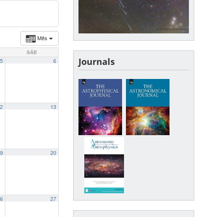
Mês
SÁB
Journals
5
6
2
13
9
20
6
27