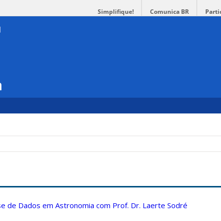
Simplifique!
Comunica BR
Parti
a
ise de Dados em Astronomia com Prof. Dr. Laerte Sodré