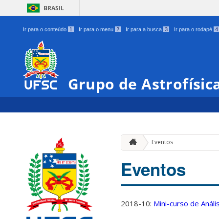
BRASIL
Ir para o conteúdo
1
Ir para o menu
2
Ir para a busca
3
Ir para o rodapé
4
Grupo de Astrofísic
Eventos
Eventos
2018-10:
Mini-curso de Anál