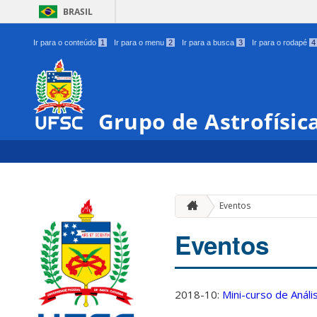
BRASIL
Ir para o conteúdo
1
Ir para o menu
2
Ir para a busca
3
Ir para o rodapé
4
Grupo de Astrofísic
Eventos
Eventos
2018-10:
Mini-curso de Anál