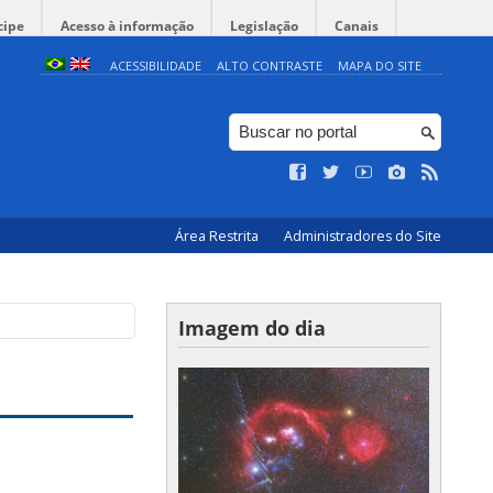
cipe
Acesso à informação
Legislação
Canais
ACESSIBILIDADE
ALTO CONTRASTE
MAPA DO SITE
Área Restrita
Administradores do Site
Imagem do dia