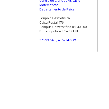
Centro de Ciências Físicas e
Matemáticas
Departamento de Física
Grupo de Astrofísica
Caixa Postal 476
Campus Universitário 88040-900
Florianópolis – SC – BRASIL
27.599056 S, 48.523472 W