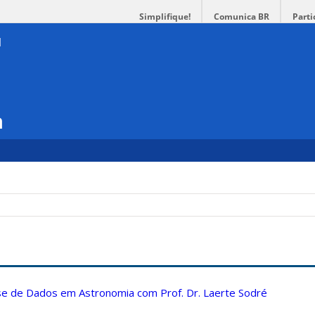
Simplifique!
Comunica BR
Parti
a
ise de Dados em Astronomia com Prof. Dr. Laerte Sodré