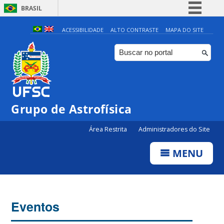
BRASIL
Simplifique!
ACESSIBILIDADE
ALTO CONTRASTE
MAPA DO SITE
Comunica BR
Participe
Acesso à informação
Legislação
Grupo de Astrofísica
Canais
Área Restrita
Administradores do Site
MENU
Eventos