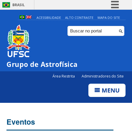
BRASIL
Simplifique!
ACESSIBILIDADE
ALTO CONTRASTE
MAPA DO SITE
Comunica BR
Participe
Acesso à informação
Legislação
Grupo de Astrofísica
Canais
Área Restrita
Administradores do Site
MENU
Eventos