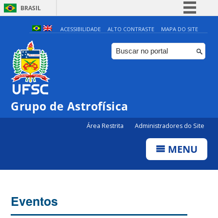
BRASIL
Simplifique!
ACESSIBILIDADE
ALTO CONTRASTE
MAPA DO SITE
Comunica BR
Participe
Acesso à informação
Legislação
Grupo de Astrofísica
Canais
Área Restrita
Administradores do Site
MENU
Eventos