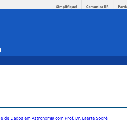
Simplifique!
Comunica BR
Parti
a
ise de Dados em Astronomia com Prof. Dr. Laerte Sodré