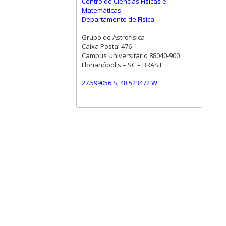
Centro de Ciências Físicas e
Matemáticas
Departamento de Física
Grupo de Astrofísica
Caixa Postal 476
Campus Universitário 88040-900
Florianópolis – SC – BRASIL
27.599056 S, 48.523472 W