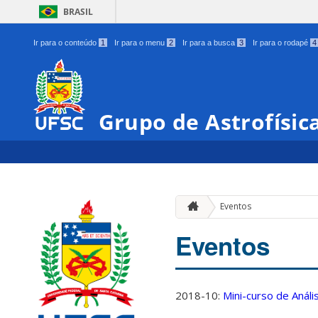
BRASIL
Ir para o conteúdo
1
Ir para o menu
2
Ir para a busca
3
Ir para o rodapé
4
Grupo de Astrofísic
Eventos
Eventos
2018-10:
Mini-curso de Anál