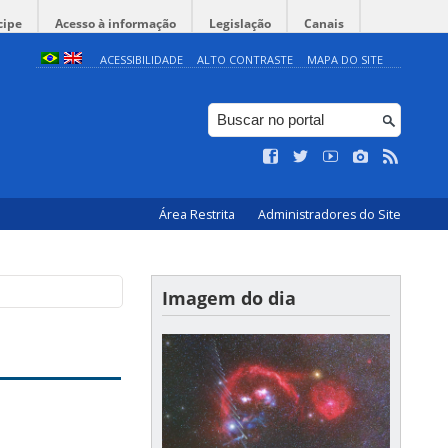
cipe
Acesso à informação
Legislação
Canais
ACESSIBILIDADE
ALTO CONTRASTE
MAPA DO SITE
Área Restrita
Administradores do Site
Imagem do dia