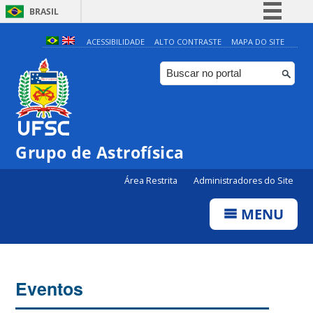
BRASIL
Simplifique!
ACESSIBILIDADE
ALTO CONTRASTE
MAPA DO SITE
Comunica BR
Participe
Acesso à informação
Legislação
Grupo de Astrofísica
Canais
Área Restrita
Administradores do Site
MENU
Eventos