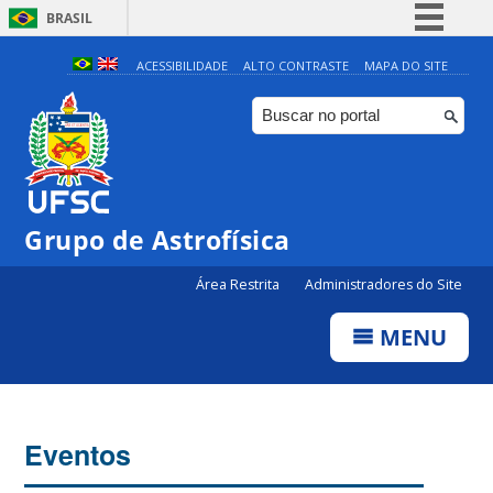
BRASIL
Simplifique!
ACESSIBILIDADE
ALTO CONTRASTE
MAPA DO SITE
Comunica BR
Participe
Acesso à informação
Legislação
Grupo de Astrofísica
Canais
Área Restrita
Administradores do Site
MENU
Eventos