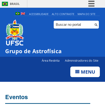
BRASIL
Simplifique!
ACESSIBILIDADE
ALTO CONTRASTE
MAPA DO SITE
Comunica BR
Participe
Acesso à informação
Legislação
Grupo de Astrofísica
Canais
Área Restrita
Administradores do Site
MENU
Eventos