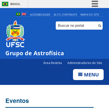
BRASIL
Simplifique!
ACESSIBILIDADE
ALTO CONTRASTE
MAPA DO SITE
Comunica BR
Participe
Acesso à informação
Legislação
Grupo de Astrofísica
Canais
Área Restrita
Administradores do Site
MENU
Eventos