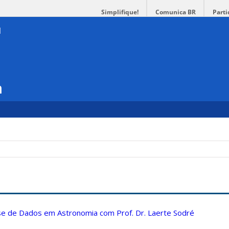
Simplifique!
Comunica BR
Parti
a
ise de Dados em Astronomia com Prof. Dr. Laerte Sodré