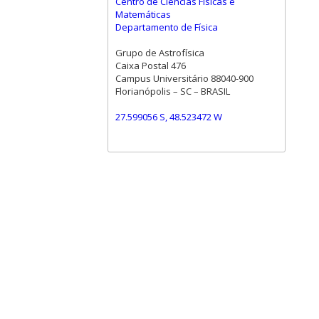
Centro de Ciências Físicas e
Matemáticas
Departamento de Física
Grupo de Astrofísica
Caixa Postal 476
Campus Universitário 88040-900
Florianópolis – SC – BRASIL
27.599056 S, 48.523472 W