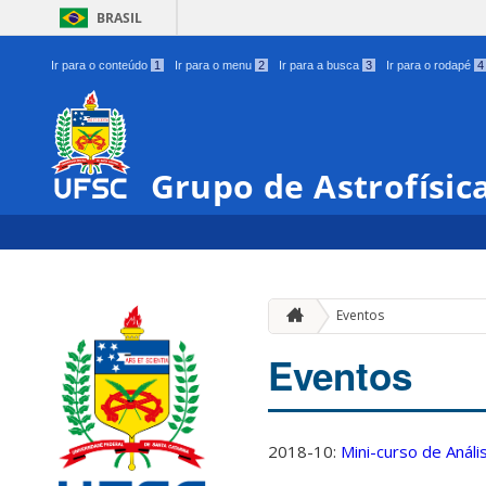
BRASIL
Ir para o conteúdo
1
Ir para o menu
2
Ir para a busca
3
Ir para o rodapé
4
Grupo de Astrofísic
Eventos
Eventos
2018-10:
Mini-curso de Anál