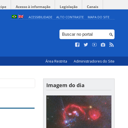
cipe
Acesso à informação
Legislação
Canais
ACESSIBILIDADE
ALTO CONTRASTE
MAPA DO SITE
Área Restrita
Administradores do Site
Imagem do dia