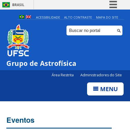
BRASIL
Simplifique!
ACESSIBILIDADE
ALTO CONTRASTE
MAPA DO SITE
Comunica BR
Participe
Acesso à informação
Legislação
Grupo de Astrofísica
Canais
Área Restrita
Administradores do Site
MENU
Eventos