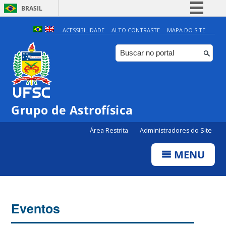
BRASIL
Simplifique!
ACESSIBILIDADE
ALTO CONTRASTE
MAPA DO SITE
Comunica BR
Participe
Acesso à informação
Legislação
Grupo de Astrofísica
0:00
Canais
Área Restrita
Administradores do Site
1:00
MENU
2:00
3:00
Eventos