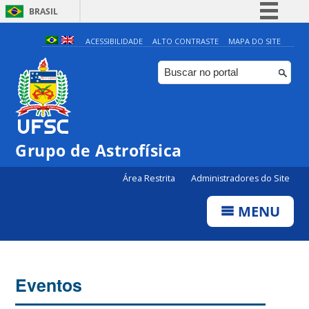
BRASIL
Simplifique!
ACESSIBILIDADE
ALTO CONTRASTE
MAPA DO SITE
Comunica BR
Participe
Acesso à informação
Legislação
Grupo de Astrofísica
0:00
Canais
Área Restrita
Administradores do Site
1:00
MENU
2:00
3:00
Eventos