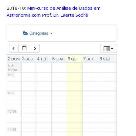
4:00
2018-10:
Mini-curso de Análise de Dados em
Astronomia com Prof. Dr. Laerte Sodré
5:00
Categorias
6:00
7:00
2
3
4
5
6
7
8
DOM
SEG
TER
QUA
QUI
SEX
SÁB
Dia
inteiro
8:00
9:00
10:00
11:00