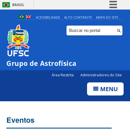
BRASIL
Simplifique!
ACESSIBILIDADE
ALTO CONTRASTE
MAPA DO SITE
Comunica BR
Participe
Acesso à informação
Legislação
Grupo de Astrofísica
0:00
Canais
Área Restrita
Administradores do Site
1:00
MENU
2:00
3:00
Eventos