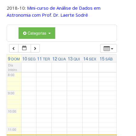
4:00
2018-10:
Mini-curso de Análise de Dados em
Astronomia com Prof. Dr. Laerte Sodré
5:00
Categorias
6:00
7:00
9
10
11
12
13
14
15
DOM
SEG
TER
QUA
QUI
SEX
SÁB
Dia
inteiro
8:00
9:00
10:00
11:00