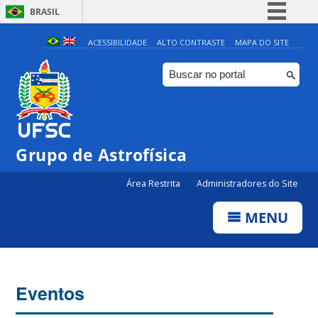
BRASIL
Simplifique!
ACESSIBILIDADE
ALTO CONTRASTE
MAPA DO SITE
Comunica BR
Participe
Acesso à informação
Legislação
Grupo de Astrofísica
0:00
Canais
Área Restrita
Administradores do Site
1:00
MENU
2:00
3:00
Eventos