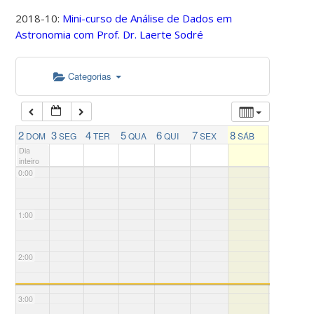
2018-10:
Mini-curso de Análise de Dados em
Astronomia com Prof. Dr. Laerte Sodré
Categorias
2
3
4
5
6
7
8
DOM
SEG
TER
QUA
QUI
SEX
SÁB
Dia
inteiro
0:00
1:00
2:00
3:00