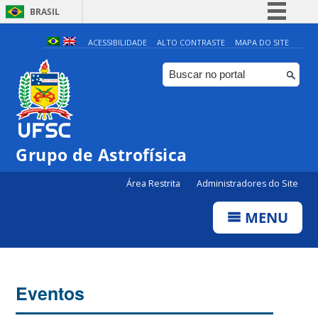
BRASIL
Simplifique!
ACESSIBILIDADE
ALTO CONTRASTE
MAPA DO SITE
Comunica BR
Participe
Acesso à informação
Legislação
Grupo de Astrofísica
Canais
Área Restrita
Administradores do Site
MENU
Eventos