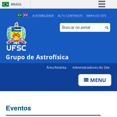
BRASIL
Simplifique!
ACESSIBILIDADE
ALTO CONTRASTE
MAPA DO SITE
Comunica BR
Participe
Acesso à informação
Legislação
Grupo de Astrofísica
Canais
Área Restrita
Administradores do Site
MENU
Eventos