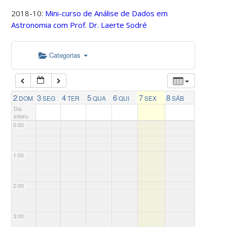
2018-10:
Mini-curso de Análise de Dados em
Astronomia com Prof. Dr. Laerte Sodré
Categorias
2
3
4
5
6
7
8
DOM
SEG
TER
QUA
QUI
SEX
SÁB
Dia
inteiro
0:00
1:00
2:00
3:00