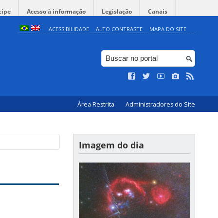
cipe
Acesso à informação
Legislação
Canais
ACESSIBILIDADE
ALTO CONTRASTE
MAPA DO SITE
Área Restrita
Administradores do Site
Imagem do dia