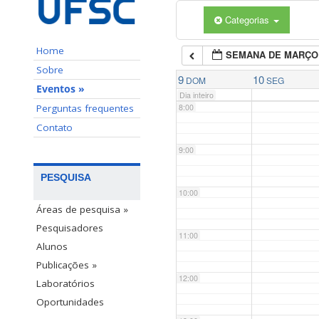
Categorias
6:00
Home
SEMANA DE MARÇO
7:00
Sobre
9
10
DOM
SEG
Eventos »
Dia inteiro
Perguntas frequentes
8:00
Contato
9:00
PESQUISA
10:00
Áreas de pesquisa »
Pesquisadores
11:00
Alunos
Publicações »
12:00
Laboratórios
Oportunidades