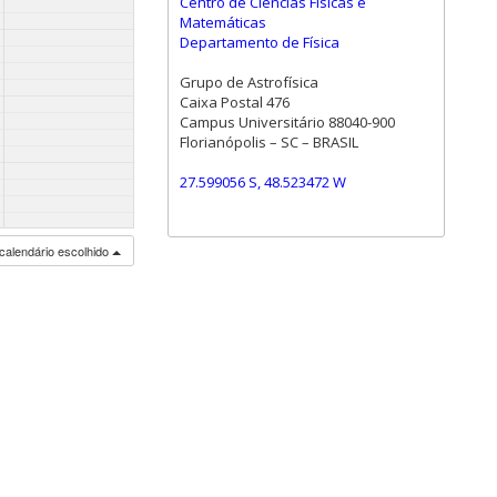
Centro de Ciências Físicas e
Matemáticas
Departamento de Física
Grupo de Astrofísica
Caixa Postal 476
Campus Universitário 88040-900
Florianópolis – SC – BRASIL
27.599056 S, 48.523472 W
calendário escolhido