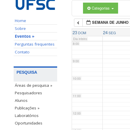
Categorias
6:00
Home
SEMANA DE JUNHO 
7:00
Sobre
23
24
DOM
SEG
Eventos »
Dia inteiro
Perguntas frequentes
8:00
Contato
9:00
PESQUISA
10:00
Áreas de pesquisa »
Pesquisadores
11:00
Alunos
Publicações »
12:00
Laboratórios
Oportunidades