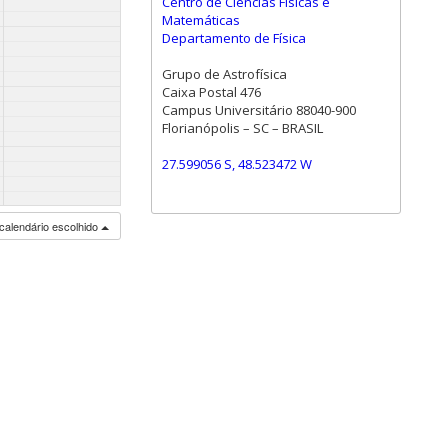
Centro de Ciências Físicas e
Matemáticas
Departamento de Física
Grupo de Astrofísica
Caixa Postal 476
Campus Universitário 88040-900
Florianópolis – SC – BRASIL
27.599056 S, 48.523472 W
calendário escolhido