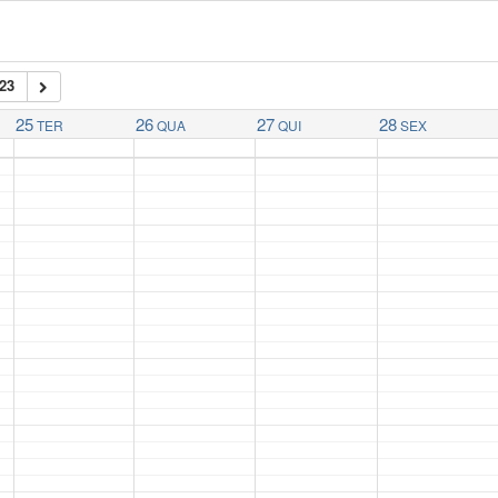
23
25
26
27
28
TER
QUA
QUI
SEX