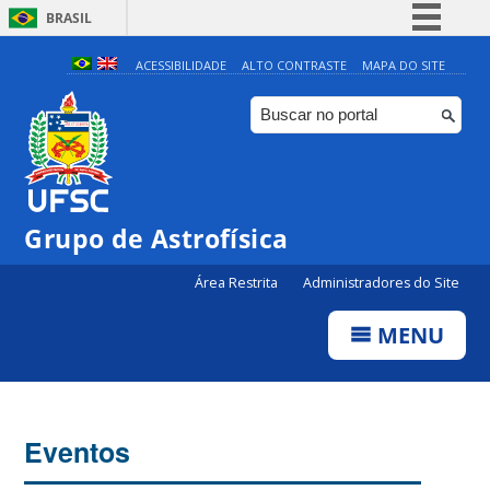
BRASIL
Simplifique!
ACESSIBILIDADE
ALTO CONTRASTE
MAPA DO SITE
Comunica BR
Participe
Acesso à informação
Legislação
Grupo de Astrofísica
0:00
Canais
Área Restrita
Administradores do Site
1:00
MENU
2:00
3:00
Eventos