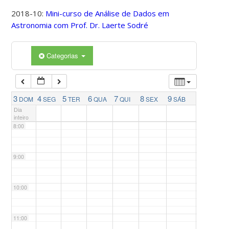
4:00
2018-10:
Mini-curso de Análise de Dados em
Astronomia com Prof. Dr. Laerte Sodré
5:00
Categorias
6:00
7:00
3
4
5
6
7
8
9
DOM
SEG
TER
QUA
QUI
SEX
SÁB
Dia
inteiro
8:00
9:00
10:00
11:00