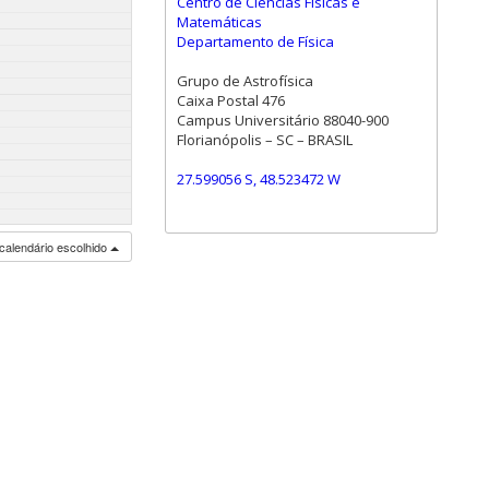
Centro de Ciências Físicas e
Matemáticas
Departamento de Física
Grupo de Astrofísica
Caixa Postal 476
Campus Universitário 88040-900
Florianópolis – SC – BRASIL
27.599056 S, 48.523472 W
calendário escolhido