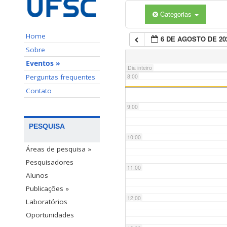
Categorias
6:00
Home
6 DE AGOSTO DE 20
7:00
Sobre
Eventos »
Dia inteiro
Perguntas frequentes
8:00
Contato
9:00
PESQUISA
10:00
Áreas de pesquisa »
Pesquisadores
11:00
Alunos
Publicações »
12:00
Laboratórios
Oportunidades