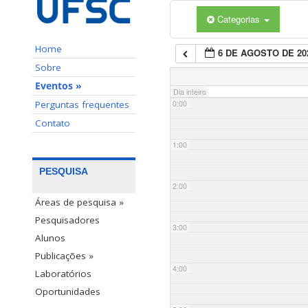
Categorias
Home
6 DE AGOSTO DE 20
Sobre
Eventos »
Dia inteiro
Perguntas frequentes
0:00
Contato
1:00
PESQUISA
2:00
Áreas de pesquisa »
Pesquisadores
3:00
Alunos
Publicações »
4:00
Laboratórios
Oportunidades