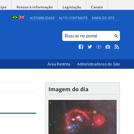
cipe
Acesso à informação
Legislação
Canais
ACESSIBILIDADE
ALTO CONTRASTE
MAPA DO SITE
Área Restrita
Administradores do Site
Imagem do dia