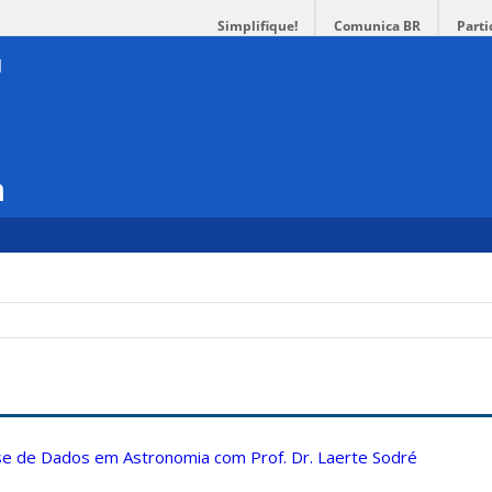
Simplifique!
Comunica BR
Parti
a
ise de Dados em Astronomia com Prof. Dr. Laerte Sodré