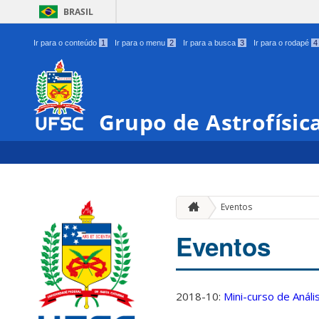
BRASIL
Ir para o conteúdo
1
Ir para o menu
2
Ir para a busca
3
Ir para o rodapé
4
Grupo de Astrofísic
Eventos
Eventos
2018-10:
Mini-curso de Anál