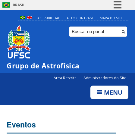
BRASIL
Simplifique!
ACESSIBILIDADE
ALTO CONTRASTE
MAPA DO SITE
Comunica BR
Participe
Acesso à informação
Legislação
0:00
Grupo de Astrofísica
Canais
Área Restrita
Administradores do Site
1:00
MENU
2:00
3:00
Eventos
4:00