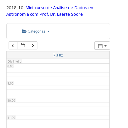
2018-10:
Mini-curso de Análise de Dados em
Astronomia com Prof. Dr. Laerte Sodré
5:00
Categorias
6:00
7:00
7
SEX
Dia inteiro
8:00
9:00
10:00
11:00