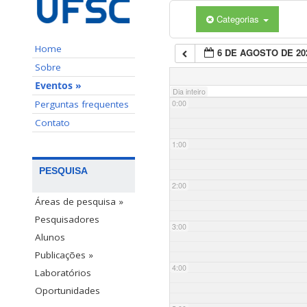
Categorias
Home
6 DE AGOSTO DE 20
Sobre
Eventos »
Dia inteiro
Perguntas frequentes
0:00
Contato
1:00
PESQUISA
2:00
Áreas de pesquisa »
Pesquisadores
3:00
Alunos
Publicações »
4:00
Laboratórios
Oportunidades