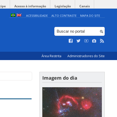
cipe
Acesso à informação
Legislação
Canais
ACESSIBILIDADE
ALTO CONTRASTE
MAPA DO SITE
Área Restrita
Administradores do Site
Imagem do dia