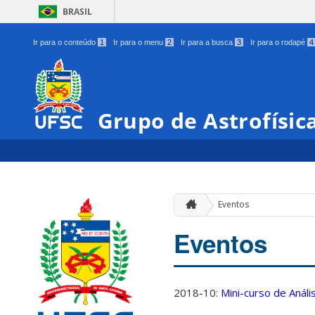
BRASIL
Ir para o conteúdo
1
Ir para o menu
2
Ir para a busca
3
Ir para o rodapé
4
Grupo de Astrofísic
Eventos
Eventos
2018-10:
Mini-curso de Anál