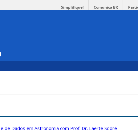
Simplifique!
Comunica BR
Parti
a
ise de Dados em Astronomia com Prof. Dr. Laerte Sodré