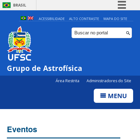
BRASIL
Simplifique!
ACESSIBILIDADE
ALTO CONTRASTE
MAPA DO SITE
Comunica BR
Participe
Acesso à informação
Legislação
Grupo de Astrofísica
Canais
Área Restrita
Administradores do Site
MENU
Eventos