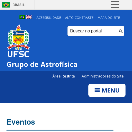
BRASIL
Simplifique!
ACESSIBILIDADE
ALTO CONTRASTE
MAPA DO SITE
Comunica BR
Participe
Acesso à informação
Legislação
Grupo de Astrofísica
Canais
Área Restrita
Administradores do Site
MENU
Eventos