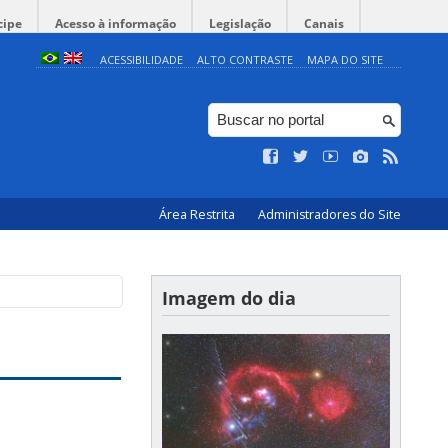
cipe
Acesso à informação
Legislação
Canais
ACESSIBILIDADE
ALTO CONTRASTE
MAPA DO SITE
Área Restrita
Administradores do Site
Imagem do dia