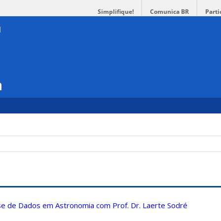
Simplifique!
Comunica BR
Parti
a
ise de Dados em Astronomia com Prof. Dr. Laerte Sodré