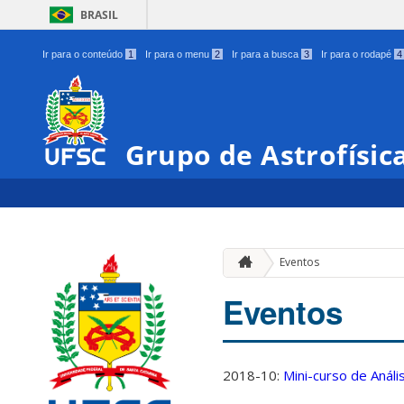
BRASIL
Ir para o conteúdo
1
Ir para o menu
2
Ir para a busca
3
Ir para o rodapé
4
Grupo de Astrofísic
Eventos
Eventos
2018-10:
Mini-curso de Anál