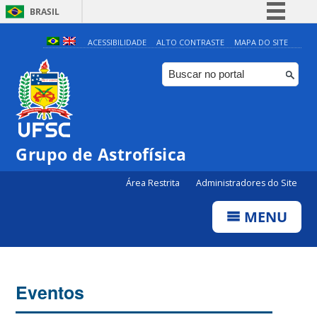
BRASIL
Simplifique!
ACESSIBILIDADE
ALTO CONTRASTE
MAPA DO SITE
Comunica BR
Participe
Acesso à informação
Legislação
Grupo de Astrofísica
Canais
Área Restrita
Administradores do Site
MENU
Eventos