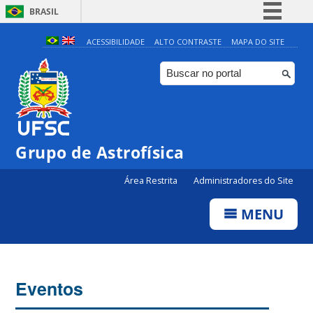
BRASIL
Simplifique!
ACESSIBILIDADE
ALTO CONTRASTE
MAPA DO SITE
Comunica BR
Participe
Acesso à informação
Legislação
0:00
Grupo de Astrofísica
Canais
Área Restrita
Administradores do Site
1:00
MENU
2:00
3:00
Eventos
4:00