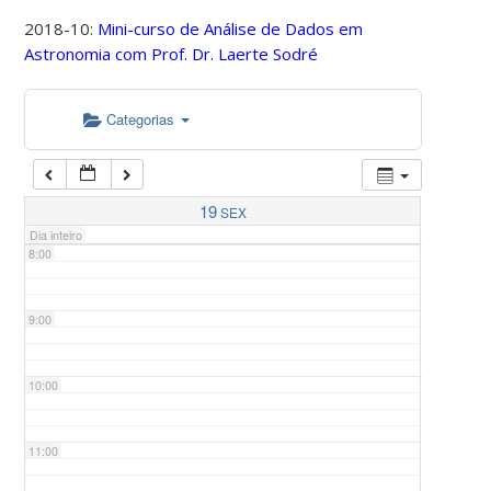
2018-10:
Mini-curso de Análise de Dados em
Astronomia com Prof. Dr. Laerte Sodré
5:00
Categorias
6:00
7:00
19
SEX
Dia inteiro
8:00
9:00
10:00
11:00