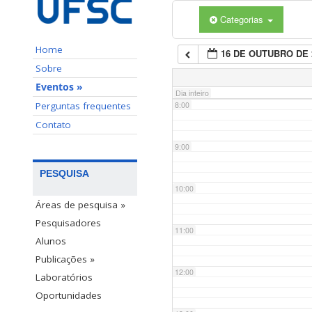
Categorias
6:00
Home
16 DE OUTUBRO DE 
7:00
Sobre
Eventos »
Dia inteiro
Perguntas frequentes
8:00
Contato
9:00
PESQUISA
10:00
Áreas de pesquisa »
Pesquisadores
11:00
Alunos
Publicações »
12:00
Laboratórios
Oportunidades