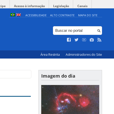
cipe
Acesso à informação
Legislação
Canais
ACESSIBILIDADE
ALTO CONTRASTE
MAPA DO SITE
Área Restrita
Administradores do Site
Imagem do dia