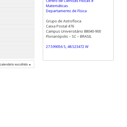
Centro de Ciências Físicas e
Matemáticas
Departamento de Física
Grupo de Astrofísica
Caixa Postal 476
Campus Universitário 88040-900
Florianópolis – SC – BRASIL
27.599056 S, 48.523472 W
calendário escolhido