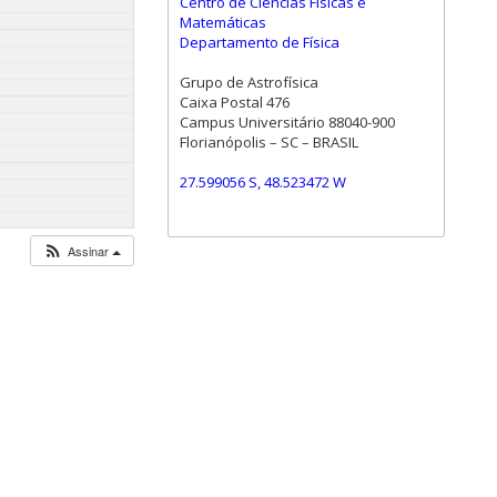
Centro de Ciências Físicas e
Matemáticas
Departamento de Física
Grupo de Astrofísica
Caixa Postal 476
Campus Universitário 88040-900
Florianópolis – SC – BRASIL
27.599056 S, 48.523472 W
Assinar