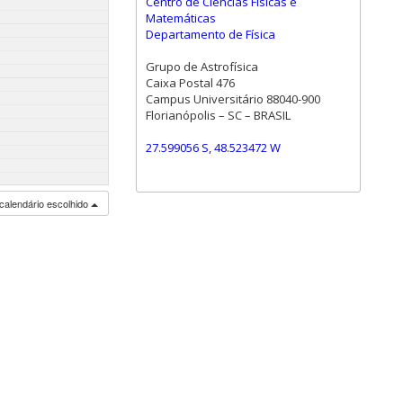
Centro de Ciências Físicas e
Matemáticas
Departamento de Física
Grupo de Astrofísica
Caixa Postal 476
Campus Universitário 88040-900
Florianópolis – SC – BRASIL
27.599056 S, 48.523472 W
calendário escolhido