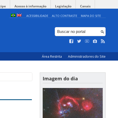
cipe
Acesso à informação
Legislação
Canais
ACESSIBILIDADE
ALTO CONTRASTE
MAPA DO SITE
Área Restrita
Administradores do Site
Imagem do dia