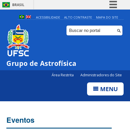
BRASIL
Simplifique!
ACESSIBILIDADE
ALTO CONTRASTE
MAPA DO SITE
Comunica BR
Participe
Acesso à informação
Legislação
Grupo de Astrofísica
Canais
Área Restrita
Administradores do Site
MENU
Eventos