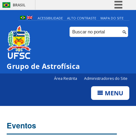
BRASIL
Simplifique!
ACESSIBILIDADE
ALTO CONTRASTE
MAPA DO SITE
Comunica BR
Participe
Acesso à informação
Legislação
Grupo de Astrofísica
Canais
Área Restrita
Administradores do Site
MENU
Eventos