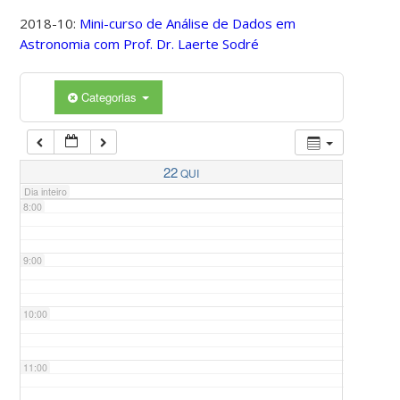
2018-10:
Mini-curso de Análise de Dados em
Astronomia com Prof. Dr. Laerte Sodré
5:00
Categorias
6:00
7:00
22
QUI
Dia inteiro
8:00
9:00
10:00
11:00