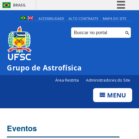
BRASIL
Simplifique!
ACESSIBILIDADE
ALTO CONTRASTE
MAPA DO SITE
Comunica BR
Participe
Acesso à informação
Legislação
0:00
Grupo de Astrofísica
Canais
Área Restrita
Administradores do Site
1:00
MENU
2:00
3:00
Eventos
4:00