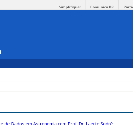
Simplifique!
Comunica BR
Parti
a
ise de Dados em Astronomia com Prof. Dr. Laerte Sodré