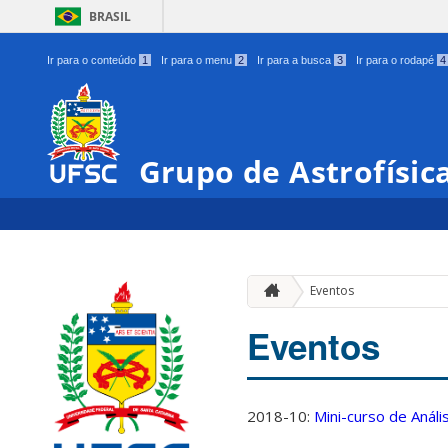
BRASIL
Ir para o conteúdo
1
Ir para o menu
2
Ir para a busca
3
Ir para o rodapé
4
Grupo de Astrofísic
Eventos
Eventos
2018-10:
Mini-curso de Anál