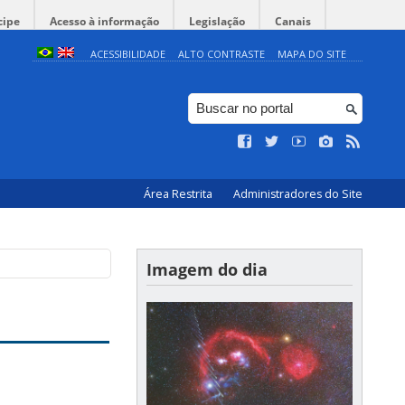
cipe
Acesso à informação
Legislação
Canais
ACESSIBILIDADE
ALTO CONTRASTE
MAPA DO SITE
Área Restrita
Administradores do Site
Imagem do dia