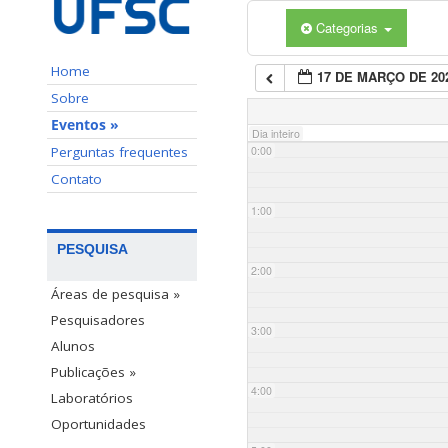
Categorias
Home
17 DE MARÇO DE 20
Sobre
Eventos »
Dia inteiro
Perguntas frequentes
0:00
Contato
1:00
PESQUISA
2:00
Áreas de pesquisa »
Pesquisadores
3:00
Alunos
Publicações »
4:00
Laboratórios
Oportunidades