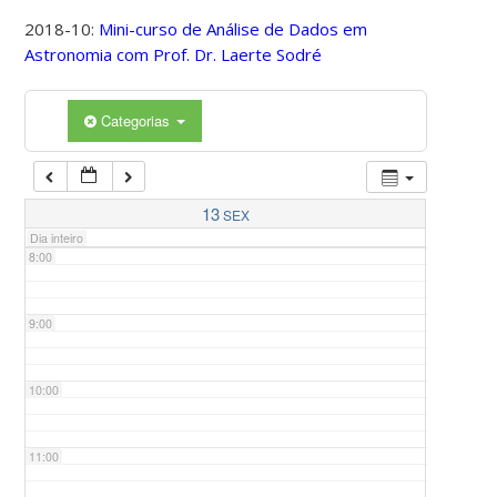
2018-10:
Mini-curso de Análise de Dados em
Astronomia com Prof. Dr. Laerte Sodré
5:00
Categorias
6:00
7:00
13
SEX
Dia inteiro
8:00
9:00
10:00
11:00