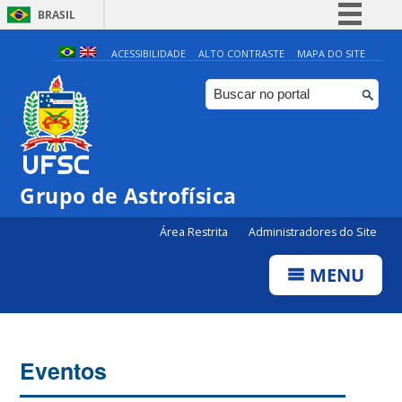
BRASIL
Simplifique!
ACESSIBILIDADE
ALTO CONTRASTE
MAPA DO SITE
Comunica BR
Participe
Acesso à informação
Legislação
Grupo de Astrofísica
Canais
Área Restrita
Administradores do Site
MENU
Eventos