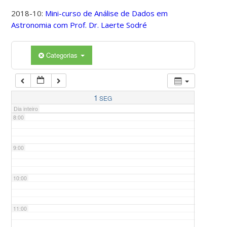
2018-10:
Mini-curso de Análise de Dados em
Astronomia com Prof. Dr. Laerte Sodré
5:00
Categorias
6:00
7:00
1
SEG
Dia inteiro
8:00
9:00
10:00
11:00