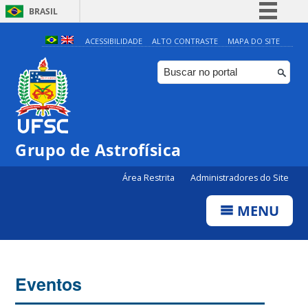
BRASIL
Simplifique!
ACESSIBILIDADE
ALTO CONTRASTE
MAPA DO SITE
Comunica BR
Participe
Acesso à informação
Legislação
0:00
Grupo de Astrofísica
Canais
Área Restrita
Administradores do Site
1:00
MENU
2:00
3:00
Eventos
4:00