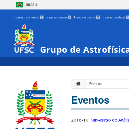
BRASIL
Ir para o conteúdo
1
Ir para o menu
2
Ir para a busca
3
Ir para o rodapé
4
Grupo de Astrofísic
Eventos
Eventos
2018-10:
Mini-curso de Anál