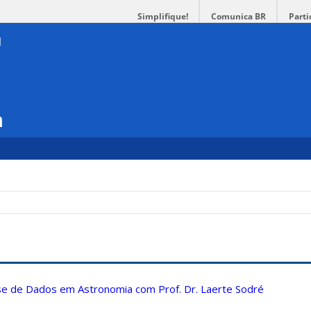
Simplifique!
Comunica BR
Parti
a
ise de Dados em Astronomia com Prof. Dr. Laerte Sodré