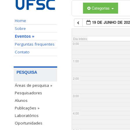
Categorias
Home
19 DE JUNHO DE 202
Sobre
Eventos »
Dia inteiro
Perguntas frequentes
0:00
Contato
1:00
PESQUISA
2:00
Áreas de pesquisa »
Pesquisadores
3:00
Alunos
Publicações »
4:00
Laboratórios
Oportunidades