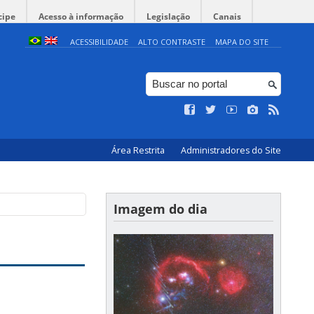
cipe
Acesso à informação
Legislação
Canais
ACESSIBILIDADE
ALTO CONTRASTE
MAPA DO SITE
Área Restrita
Administradores do Site
Imagem do dia