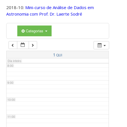
2018-10:
Mini-curso de Análise de Dados em
Astronomia com Prof. Dr. Laerte Sodré
5:00
Categorias
6:00
7:00
1
QUI
Dia inteiro
8:00
9:00
10:00
11:00