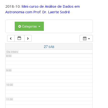
2018-10:
Mini-curso de Análise de Dados em
Astronomia com Prof. Dr. Laerte Sodré
5:00
Categorias
6:00
7:00
27
SÁB
Dia inteiro
8:00
9:00
10:00
11:00