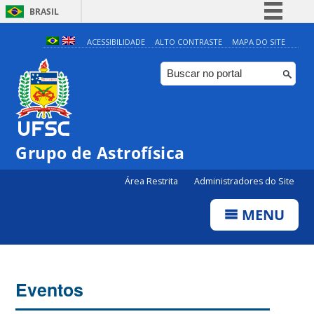
BRASIL
Simplifique!
ACESSIBILIDADE
ALTO CONTRASTE
MAPA DO SITE
Comunica BR
Participe
Acesso à informação
Legislação
0:00
Grupo de Astrofísica
Canais
Área Restrita
Administradores do Site
1:00
MENU
2:00
3:00
Eventos
4:00