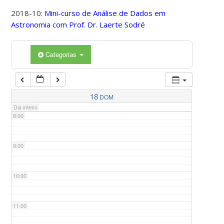
2018-10:
Mini-curso de Análise de Dados em
Astronomia com Prof. Dr. Laerte Sodré
5:00
Categorias
6:00
7:00
18
DOM
Dia inteiro
8:00
9:00
10:00
11:00