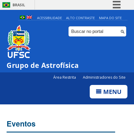
BRASIL
Simplifique!
ACESSIBILIDADE
ALTO CONTRASTE
MAPA DO SITE
Comunica BR
Participe
Acesso à informação
Legislação
0:00
Grupo de Astrofísica
Canais
Área Restrita
Administradores do Site
1:00
MENU
2:00
3:00
Eventos
4:00