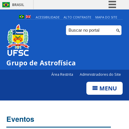
BRASIL
Simplifique!
ACESSIBILIDADE
ALTO CONTRASTE
MAPA DO SITE
Comunica BR
Participe
Acesso à informação
Legislação
Grupo de Astrofísica
Canais
Área Restrita
Administradores do Site
MENU
Eventos